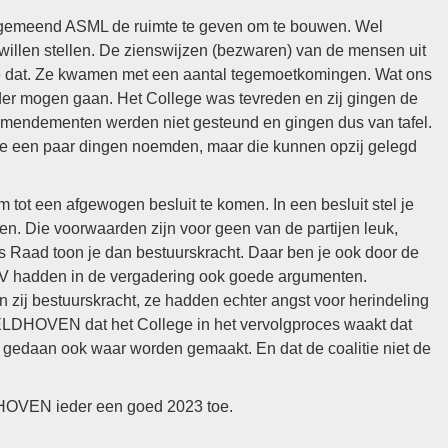
meend ASML de ruimte te geven om te bouwen. Wel
len stellen. De zienswijzen (bezwaren) van de mensen uit
 dat. Ze kwamen met een aantal tegemoetkomingen. Wat ons
rder mogen gaan. Het College was tevreden en zij gingen de
amendementen werden niet gesteund en gingen dus van tafel.
 ze een paar dingen noemden, maar die kunnen opzij gelegd
ot een afgewogen besluit te komen. In een besluit stel je
. Die voorwaarden zijn voor geen van de partijen leuk,
ls Raad toon je dan bestuurskracht. Daar ben je ook door de
BV hadden in de vergadering ook goede argumenten.
en zij bestuurskracht, ze hadden echter angst voor herindeling
LDHOVEN dat het College in het vervolgproces waakt dat
 gedaan ook waar worden gemaakt. En dat de coalitie niet de
DHOVEN ieder een goed 2023 toe.