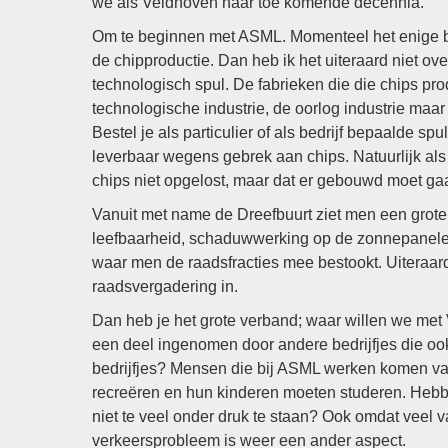
we als Veldhoven naar toe komende decennia.
Om te beginnen met ASML. Momenteel het enige bed
de chipproductie. Dan heb ik het uiteraard niet ov
technologisch spul. De fabrieken die die chips p
technologische industrie, de oorlog industrie maar
Bestel je als particulier of als bedrijf bepaalde spu
leverbaar wegens gebrek aan chips. Natuurlijk a
chips niet opgelost, maar dat er gebouwd moet gaa
Vanuit met name de Dreefbuurt ziet men een grote
leefbaarheid, schaduwwerking op de zonnepanelen
waar men de raadsfracties mee bestookt. Uiteraar
raadsvergadering in.
Dan heb je het grote verband; waar willen we met
een deel ingenomen door andere bedrijfjes die oo
bedrijfjes? Mensen die bij ASML werken komen v
recreëren en hun kinderen moeten studeren. Hebb
niet te veel onder druk te staan? Ook omdat veel v
verkeersprobleem is weer een ander aspect.