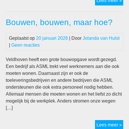
Vid
Lees meer »
Sen
Vel
Bouwen, bouwen, maar hoe?
–
Jol
van
Geplaatst op
20 januari 2026
| Door
Jolanda van Hulst
Hul
|
Geen reacties
Veldhoven heeft een grote bouwopgave wordt gezegd.
Een bedrijf als ASML trekt veel werknemers aan die ook
moeten wonen. Daarnaast zijn er ook de
toeleveringsbedrijven en andere bedrijven die ASML
ondersteunen die ook extra personeel nodig hebben.
Allemaal mensen die moeten wonen en het liefst zo dicht
mogelijk bij de werkplek. Anders stromen onze wegen
[…]
Bo
Lees meer »