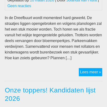
Geplaatst op
10 maart 2026
| Door
Jolanda van Hulst
|
Geen reacties
In de Dreefbuurt wordt momenteel hard gewerkt. De
straatjes liggen opengebroken en volgens planologen zal
het een stuk mooier worden. Toch horen we als fractie
vanuit het wijkje tegengestelde geluiden. Trottoirs worden
deels vervangen door bloemenperkjes. Parkeervakken
verdwijnen. Samenvattend voor mensen met rollators en
kinderwagens wordt burenbezoek een stuk gevaarlijker.
Hoe kan zoiets gebeuren? Plannen […]
Dre
Lees meer »
Onze toppers! Kandidaten lijst
2026