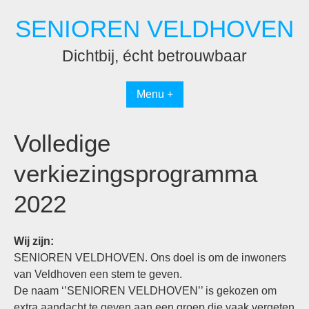
Spring
SENIOREN VELDHOVEN
naar
inhoud
Dichtbij, écht betrouwbaar
Menu +
Volledige
verkiezingsprogramma
2022
Wij zijn:
SENIOREN VELDHOVEN. Ons doel is om de inwoners
van Veldhoven een stem te geven.
De naam ‘’SENIOREN VELDHOVEN’’ is gekozen om
extra aandacht te geven aan een groep die vaak vergeten